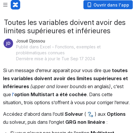
Ouvrir dans l'app
Toutes les variables doivent avoir des
limites supérieures et inférieures
Josué Djossou
Publié dans Excel – Fonctions, exemples et
problématiques connues
Dernière mise à jour le Tue Sep 17 2024
Si un message d’erreur apparait pour vous dire que
 toutes 
les variables doivent avoir des limites supérieures et 
inférieures
(upper and lower bounds 
en anglais
)
, c’est 
que 
l’
option Multistart a été cochée
. Dans cette 
situation, trois options s’offrent à vous pour corriger l’erreur.
Accédez d’abord dans l’outil 
Solveur
 ( 
 ) aux 
Options
du solveur, puis dans l’onglet 
GRG non linéaire
 :