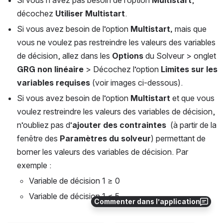
Si vous n’avez pas besoin de l’option 
Multistart
, 
décochez 
Utiliser Multistart
.
Si vous avez besoin de l’option 
Multistart,
 mais que 
vous ne voulez pas restreindre les valeurs des variables 
de décision, allez dans les 
Options 
du Solveur > onglet 
GRG non linéaire
 > Décochez l’option 
Limites sur les 
variables requises
 (voir images ci-dessous).
Si vous avez besoin de l’option 
Multistart 
et que vous 
voulez restreindre les valeurs des variables de décision, 
n’oubliez pas d’
ajouter des contraintes
  (à partir de la 
fenêtre des 
Paramètres du solveur
) permettant de 
borner les valeurs des variables de décision. Par 
exemple :
Variable de décision 1 ≥ 0
Variable de décision 1 ≤ 5
Commenter dans l’application