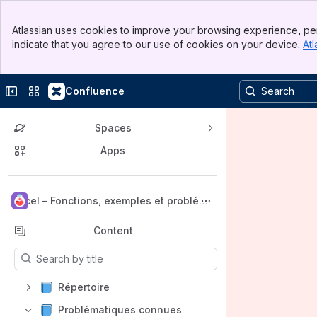
Banner
Atlassian uses cookies to improve your browsing experience, per
Top Bar
indicate that you agree to our use of cookies on your device.
Atl
Sidebar
Main Content
Collapse sidebar
Switch sites or apps
Confluence
Spaces
Apps
Back to top
Excel – Fonctions, exemples et problém
atiques connues
Content
Results will update as you type.
Répertoire
Problématiques connues