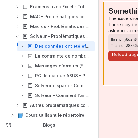
Examens avec Excel - Informations pratiques
Somethi
MAC - Problématiques connues
The issue sho
There may be 
Macros - Problématiques connues
ask your admi
Solveur – Problématiques connues
Trace: 38830
Des données ont été effacées après l'utilisation du Solveur
Reload pag
La contrainte de nombres entiers ne semblent pas avoir été prise en compte (Solveur)
Messages d'erreurs (Solveur)
PC de marque ASUS – Problème à l’installation du solveur
Solveur disparu - Comment le réinstaller ?
Solveur - Comment l'arrêter si le temps de résolution est trop long ?
Autres problématiques connues
Cours utilisant le répertoire
Blogs