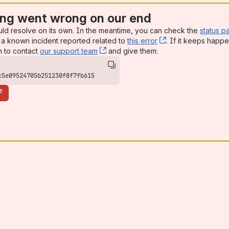
ng went wrong on our end
uld resolve on its own. In the meantime, you can check the
status p
a known incident reported related to
this error
, (opens new win
. If it keeps happe
n to contact
our support team
, (opens new window)
and give them:
c5e09524705b251230f8f7fb615
e