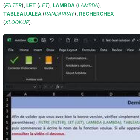
(
FILTER
)
, 
LET
(
LET
)
, 
LAMBDA
(
LAMBDA
)
, 
TABLEAU.ALEA
(
RANDARRAY
)
, 
RECHERCHEX
(
XLOOKUP
).
Ouvrir