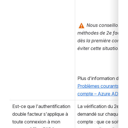
 Nous conseillons d'
méthodes de 2e facteur d
dès la première configu
éviter cette situation.
Plus d'information de Mic
Problèmes courants avec 
compte – Azure AD | Mi
Est-ce que l'authentification 
La vérification du 2e fac
double facteur s'applique à 
demandé sur chaque 
no
toute connexion à mon 
compte : que ce soit dep