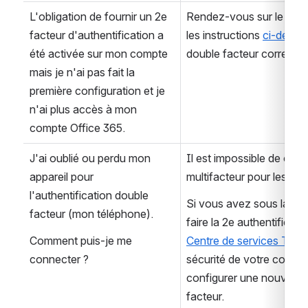
L'obligation de fournir un 2e 
Rendez-vous sur le site 
facteur d'authentification a 
les instructions 
ci-dessu
été activée sur mon compte 
double facteur correcte
mais je n'ai pas fait la 
première configuration et je 
n'ai plus accès à mon 
compte Office 365.
J'ai oublié ou perdu mon 
Il est impossible de conto
appareil pour 
multifacteur pour les c
l'authentification double 
Si vous avez sous la mai
facteur (mon téléphone).
Comment puis-je me 
Centre de services TI
 po
connecter ?
sécurité de votre compte 
configurer une nouvelle 
facteur.