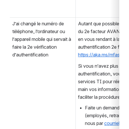
J’ai changé le numéro de 
Autant que possible, fai
téléphone, l’ordinateur ou 
du 2e facteur AVANT de p
l’appareil mobile qui servait à 
en vous rendant à la con
faire la 2e vérification 
d’authentification
https://aka.ms/mfasetup
Si vous n’avez plus accès
authentification, vous de
services TI pour réinitia
main vos informations d’
faciliter la procédure.
Faite un demande sur
(employés, retraités,
nous par 
courriel
 à 
so