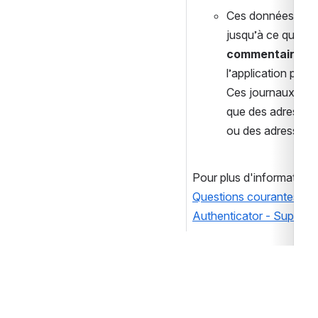
Ces données reste
jusqu’à ce que vo
commentaires 
d
l’application pour
Ces journaux peuv
que des adresses 
ou des adresses I
Questions courantes sur l
Authenticator - Support